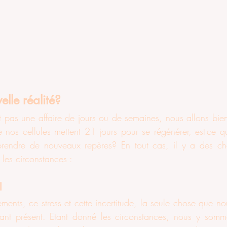
elle réalité? 
pas une affaire de jours ou de semaines, nous allons bien
nos cellules mettent 21 jours pour se régénérer, est-ce 
prendre de nouveaux repères? En tout cas, il y a des cho
 les circonstances : 
l 
nts, ce stress et cette incertitude, la seule chose que nous
stant présent. Etant donné les circonstances, nous y som