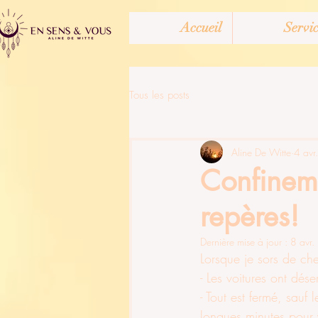
Accueil
Servic
Tous les posts
Aline De Witte
4 avr
Confineme
repères!
Dernière mise à jour :
8 avr
Lorsque je sors de ch
- Les voitures ont déser
- Tout est fermé, sauf 
longues minutes pour y