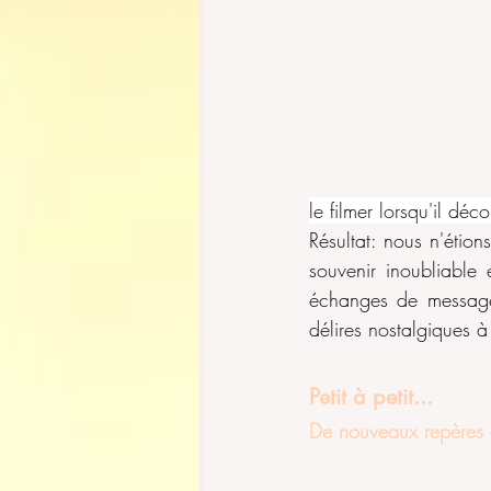
le filmer lorsqu'il déc
Résultat: nous n'étio
souvenir inoubliable 
échanges de messages
délires nostalgiques à
Petit à petit...
De nouveaux repères d