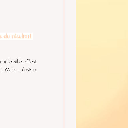
 du résultat! 
ur famille. C'est 
l. Mais qu'est-ce 