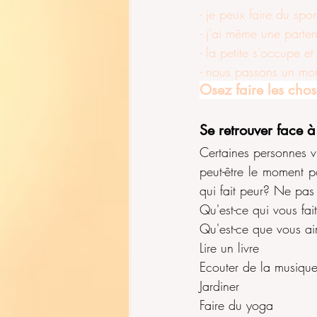
- je peux faire du spor
- j'ai même une parte
- la petite s'occupe e
- nous passons un mo
Osez faire les chos
Se retrouver face 
Certaines personnes vi
peut-être le moment po
qui fait peur? Ne pas
Qu'est-ce qui vous fait
Qu'est-ce que vous a
Lire un livre
Ecouter de la musiqu
Jardiner
Faire du yoga