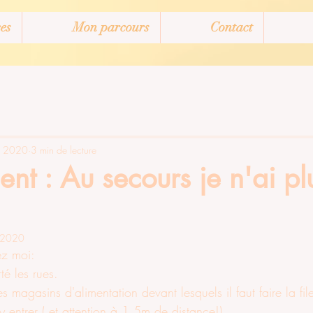
es
Mon parcours
Contact
. 2020
3 min de lecture
nt : Au secours je n'ai pl
. 2020
ez moi:
té les rues.
les magasins d'alimentation devant lesquels il faut faire la f
 entrer ( et attention à 1,5m de distance!).