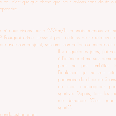
'autre, c'est quelque chose que nous avions sans doute ou
pprendre. 
ie où nous vivons tous à 250km/h, connaissons-nous vraime
 Pourquoi est-ce stressant pour certains de se retrouver 
aire avec son conjoint, son ami, son colloc ou encore ses e
Il y a quelques jours, j'ai vou
à l'intérieur et me suis deman
pour ne pas embêter to
Finalement, je me suis ret
partenaire de choix de 3 ans e
de mon compagnon) pour
sportive. Depuis, tous les jou
me demande "C'est quand 
sport?". 
e monde est gagnant:  