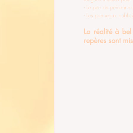
- Le peu de personnes
- Les panneaux publici
La réalité à be
repères sont mi