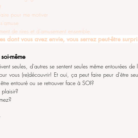
t
naire pour me motiver
t s'amuse
ment de rires et d'amusement ensemble.
es dont vous avez envie, vous serrez peut-être surpris
à soi-même
vent seules, d'autres se sentent seules même entourées de le
ur vous (re)découvrir! Et oui, ça peut faire peur d'être seu
 être entouré ou se retrouver face à SOI?
 plaisir? 
imez? 
e